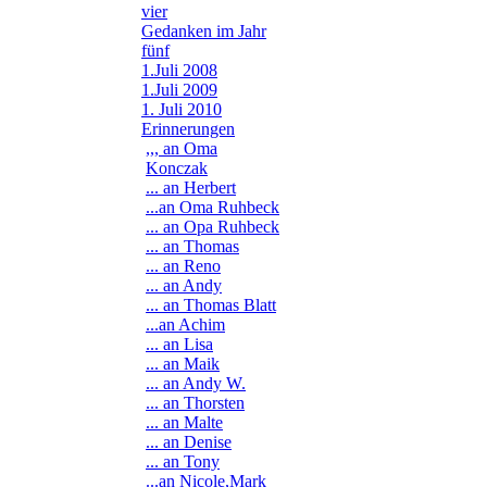
vier
Gedanken im Jahr
fünf
1.Juli 2008
1.Juli 2009
1. Juli 2010
Erinnerungen
,,, an Oma
Konczak
... an Herbert
...an Oma Ruhbeck
... an Opa Ruhbeck
... an Thomas
... an Reno
... an Andy
... an Thomas Blatt
...an Achim
... an Lisa
... an Maik
... an Andy W.
... an Thorsten
... an Malte
... an Denise
... an Tony
...an Nicole,Mark