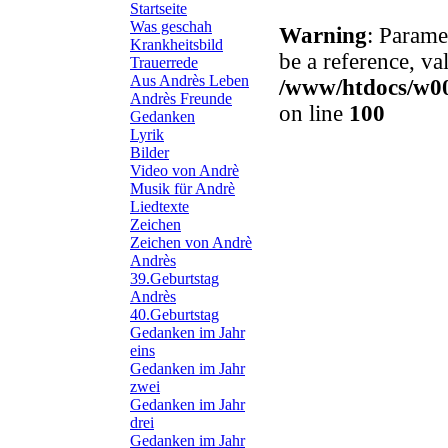
Startseite
Was geschah
Warning
: Parame
Krankheitsbild
be a reference, va
Trauerrede
Aus Andrès Leben
/www/htdocs/w00
Andrès Freunde
on line
100
Gedanken
Lyrik
Bilder
Video von Andrè
Musik für Andrè
Liedtexte
Zeichen
Zeichen von Andrè
Andrès
39.Geburtstag
Andrès
40.Geburtstag
Gedanken im Jahr
eins
Gedanken im Jahr
zwei
Gedanken im Jahr
drei
Gedanken im Jahr