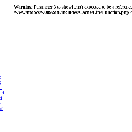
Warning
: Parameter 3 to showItem() expected to be a reference
/www/htdocs/w0092df8/includes/Cache/Lite/Function.php
o
g
g
ns
ei
ei
er
nf