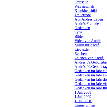
Startseite
Was geschah
Krankheitsbild
Trauerrede
Aus Andrès Leben
Andrès Freunde
Gedanken
Lyrik
Bilder
Video von Andrè
Musik für Andrè
Liedtexte
Zeichen
Zeichen von Andrè
Andrès 39.Geburtsta
Andrès 40.Geburtsta
Gedanken im Jahr ei
Gedanken im Jahr zw
Gedanken im Jahr dr
Gedanken im Jahr vi
Gedanken im Jahr fü
1.Juli 2008
1.Juli 2009
1. Juli 2010
Erinnerungen