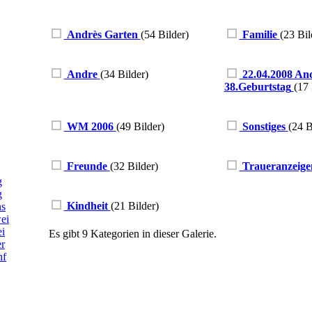
Andrès Garten
(54 Bilder)
Familie
(23 Bil
Andre
(34 Bilder)
22.04.2008 An
38.Geburtstag
(17 
WM 2006
(49 Bilder)
Sonstiges
(24 B
Freunde
(32 Bilder)
Traueranzeige
g
g
Kindheit
(21 Bilder)
ns
ei
ei
Es gibt 9 Kategorien in dieser Galerie.
er
nf