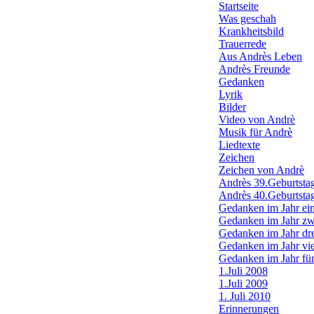
Startseite
Was geschah
Krankheitsbild
Trauerrede
Aus Andrès Leben
Andrès Freunde
Gedanken
Lyrik
Bilder
Video von Andrè
Musik für Andrè
Liedtexte
Zeichen
Zeichen von Andrè
Andrès 39.Geburtsta
Andrès 40.Geburtsta
Gedanken im Jahr ei
Gedanken im Jahr zw
Gedanken im Jahr dr
Gedanken im Jahr vi
Gedanken im Jahr fü
1.Juli 2008
1.Juli 2009
1. Juli 2010
Erinnerungen